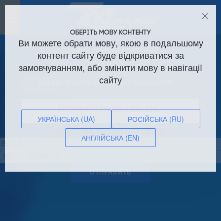
Toggle
navigation
ОБЕРІТЬ МОВУ КОНТЕНТУ
Ви можете обрати мову, якою в подальшому
Официальный сайт ЧАО
контент сайту буде відкриватися за
«Кредмаш»
замовчуванням, або змінити мову в навігації
сайту
Аренда производственных площадей!
БЕЗУМНЫЕ СКИДКИ ДО -25%
УКРАЇНСЬКА (UA)
РОСІЙСЬКА (RU)
ЗАКАЗАТЬ ОБРАТНУЮ СВЯЗЬ
АНГЛІЙСЬКА (EN)
Сполучені
Штати
ОТПРАВИТЬ
+1