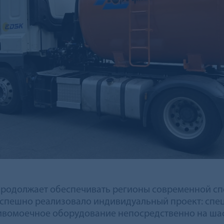
родолжает обеспечивать регионы современной сп
спешно реализовало индивидуальный проект: спец
вомоечное оборудование непосредственно на шас