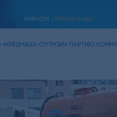
НОВОСТИ
ПРЕССА О НАС
О «Кредмаш» отгрузил партию комм