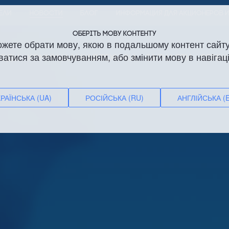
ЕЛИ
НОВОСТИ
БЛОГ
ИНФОРМАЦИЯ ДЛЯ АКЦИОНЕРОВ 
ОБЕРІТЬ МОВУ КОНТЕНТУ
ожете обрати мову, якою в подальшому контент сайту
ватися за замовчуванням, або змінити мову в навігаці
ВОДЫ
КОММУНАЛЬНАЯ ТЕХНИКА
ЗАПЧАСТИ
СЕРВИ
РАЇНСЬКА (UA)
РОСІЙСЬКА (RU)
АНГЛІЙСЬКА (