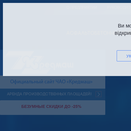
О ПРЕДПРИЯТИИ
РУКОВОДИТ
Ви м
відкри
АСФАЛЬТОБЕТОННЫЕ ЗА
УК
Официальный сайт ЧАО «Кредмаш»
Аренда производственных площадей!
БЕЗУМНЫЕ СКИДКИ ДО -25%