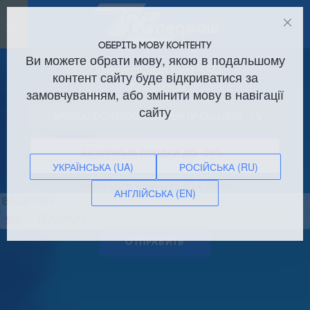
Toggle
navigation
ОБЕРІТЬ МОВУ КОНТЕНТУ
Ви можете обрати мову, якою в подальшому
Официальный сайт ЧАО
контент сайту буде відкриватися за
«Кредмаш»
замовчуванням, або змінити мову в навігації
сайту
Аренда производственных площадей!
БЕЗУМНЫЕ СКИДКИ ДО -25%
УКРАЇНСЬКА (UA)
РОСІЙСЬКА (RU)
ЗАКАЗАТЬ ОБРАТНУЮ СВЯЗЬ
АНГЛІЙСЬКА (EN)
Сполучені
Штати
ОТПРАВИТЬ
+1