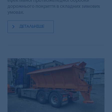
ефективної протиожеледної обробки
дорожнього покриття в складних зимових
умовах.
детальніше