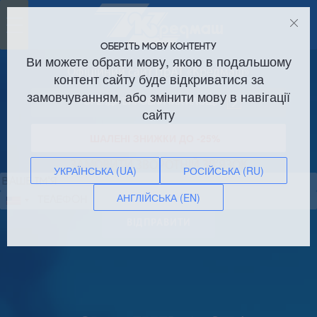
Toggle
navigation
ОБЕРІТЬ МОВУ КОНТЕНТУ
Ви можете обрати мову, якою в подальшому
Офіційний сайт ПрАТ «Кредмаш»
контент сайту буде відкриватися за
замовчуванням, або змінити мову в навігації
Оренда виробничих площ!
сайту
ШАЛЕНІ ЗНИЖКИ ДО -25%
ЗАМОВИТИ ЗВОРОТНІЙ ЗВ’ЯЗОК
УКРАЇНСЬКА (UA)
РОСІЙСЬКА (RU)
АНГЛІЙСЬКА (EN)
Сполучені
Штати
ВІДПРАВИТИ
+1