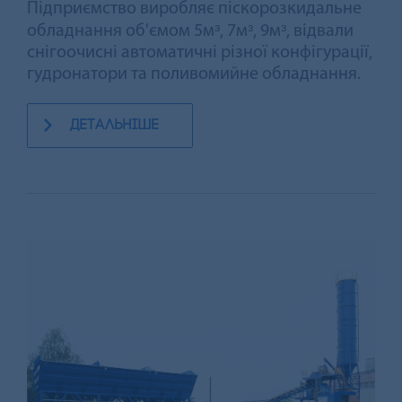
Підприємство виробляє піскорозкидальне
обладнання об'ємом 5мᵌ, 7мᵌ, 9мᵌ, відвали
снігоочисні автоматичні різної конфігурації,
гудронатори та поливомийне обладнання.
детальніше