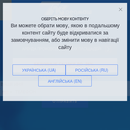
Toggle
navigation
ОБЕРІТЬ МОВУ КОНТЕНТУ
Ви можете обрати мову, якою в подальшому
Официальный сайт ЧАО
контент сайту буде відкриватися за
«Кредмаш»
замовчуванням, або змінити мову в навігації
сайту
Аренда производственных площадей!
БЕЗУМНЫЕ СКИДКИ ДО -25%
УКРАЇНСЬКА (UA)
РОСІЙСЬКА (RU)
ЗАКАЗАТЬ ОБРАТНУЮ СВЯЗЬ
АНГЛІЙСЬКА (EN)
Сполучені
Штати
ОТПРАВИТЬ
+1