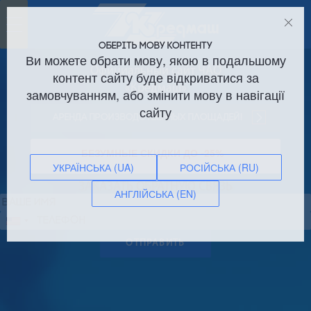
Toggle
navigation
ОБЕРІТЬ МОВУ КОНТЕНТУ
Ви можете обрати мову, якою в подальшому
Официальный сайт ЧАО
контент сайту буде відкриватися за
«Кредмаш»
замовчуванням, або змінити мову в навігації
сайту
Аренда производственных площадей!
БЕЗУМНЫЕ СКИДКИ ДО -25%
УКРАЇНСЬКА (UA)
РОСІЙСЬКА (RU)
ЗАКАЗАТЬ ОБРАТНУЮ СВЯЗЬ
АНГЛІЙСЬКА (EN)
Сполучені
Штати
ОТПРАВИТЬ
+1