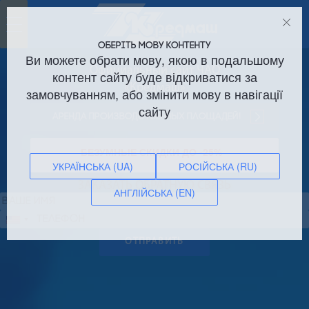
Toggle
navigation
ОБЕРІТЬ МОВУ КОНТЕНТУ
Ви можете обрати мову, якою в подальшому
Официальный сайт ЧАО
контент сайту буде відкриватися за
«Кредмаш»
замовчуванням, або змінити мову в навігації
сайту
Аренда производственных площадей!
БЕЗУМНЫЕ СКИДКИ ДО -25%
УКРАЇНСЬКА (UA)
РОСІЙСЬКА (RU)
ЗАКАЗАТЬ ОБРАТНУЮ СВЯЗЬ
АНГЛІЙСЬКА (EN)
Сполучені
Штати
ОТПРАВИТЬ
+1