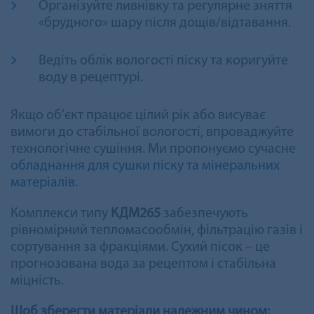
Організуйте ливнівку та регулярне зняття
«брудного» шару після дощів/відтавання.
Ведіть облік вологості піску та коригуйте
воду в рецептурі.
Якщо об’єкт працює цілий рік або висуває
вимоги до стабільної вологості, впроваджуйте
технологічне сушіння. Ми пропонуємо сучасне
обладнання для сушки піску та мінеральних
матеріалів
.
Комплекси типу
КДМ265
забезпечують
рівномірний тепломасообмін, фільтрацію газів і
сортування за фракціями. Сухий пісок – це
прогнозована вода за рецептом і стабільна
міцність.
Щоб зберегти матеріали належним чином: