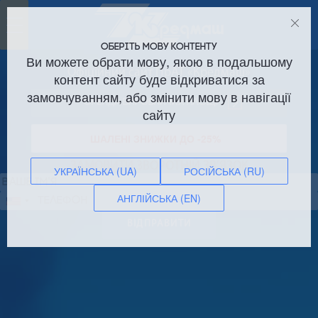
Toggle
navigation
ОБЕРІТЬ МОВУ КОНТЕНТУ
Ви можете обрати мову, якою в подальшому
Офіційний сайт ПрАТ «Кредмаш»
контент сайту буде відкриватися за
замовчуванням, або змінити мову в навігації
Оренда виробничих площ!
сайту
ШАЛЕНІ ЗНИЖКИ ДО -25%
ЗАМОВИТИ ЗВОРОТНІЙ ЗВ’ЯЗОК
УКРАЇНСЬКА (UA)
РОСІЙСЬКА (RU)
АНГЛІЙСЬКА (EN)
Сполучені
Штати
ВІДПРАВИТИ
+1