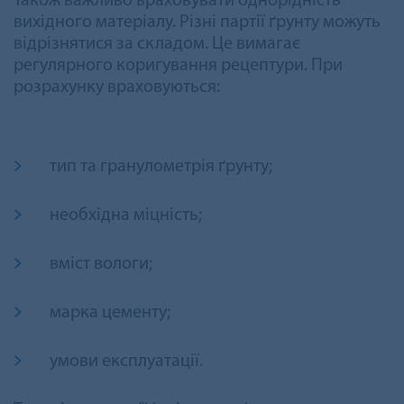
Також важливо враховувати однорідність
вихідного матеріалу. Різні партії ґрунту можуть
відрізнятися за складом. Це вимагає
регулярного коригування рецептури. При
розрахунку враховуються:
тип та гранулометрія ґрунту;
необхідна міцність;
вміст вологи;
марка цементу;
умови експлуатації.