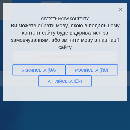
Toggle
navigation
ОБЕРІТЬ МОВУ КОНТЕНТУ
Ви можете обрати мову, якою в подальшому
Офіційний сайт ПрАТ «Кредмаш»
контент сайту буде відкриватися за
замовчуванням, або змінити мову в навігації
Оренда виробничих площ!
сайту
ШАЛЕНІ ЗНИЖКИ ДО -25%
ЗАМОВИТИ ЗВОРОТНІЙ ЗВ’ЯЗОК
УКРАЇНСЬКА (UA)
РОСІЙСЬКА (RU)
АНГЛІЙСЬКА (EN)
Сполучені
Штати
ВІДПРАВИТИ
+1