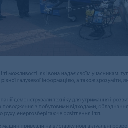
і ті можливості, які вона надає своїм учасникам: ту
різної галузевої інформацією, а також зрозуміти, 
компанії демонстрували техніку для утримання і роз
та поводження з побутовими відходами, обладнання
 руху, енергозберігаюче освітлення і т.п.
 машин привезли на виставку нові актуальні розр