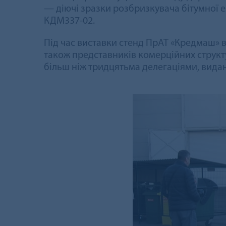
— діючі зразки розбризкувача бітумної е
КДМ337-02.
Під час виставки стенд ПрАТ «Кредмаш» ві
також представників комерційних структ
більш ніж тридцятьма делегаціями, видан