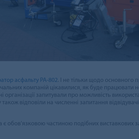
атор асфальту РА-802
. І не тільки щодо основного
ачальних компаній цікавилися, як буде працювати 
ні організації запитували про можливість викорис
 також відповіли на численні запитання відвідува
а є обов'язковою частиною подібних виставкових за