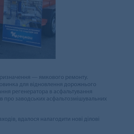
 призначення — ямкового ремонту.
новинка для відновлення дорожнього
тання регенератора в асфальтування
чів про заводських асфальтозмішувальних
ходів, вдалося налагодити нові ділові