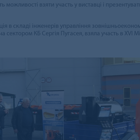
ь можливості взяти участь у виставці і презентува
ція в складі інженерів управління зовнішньоеконом
а сектором КБ Сергія Пугасея, взяла участь в ХVI 