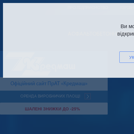
ПРО ПІДПРИЄМСТВО
КЕРІВ
Ви м
відкри
АСФАЛЬТОБЕТОННІ ЗАВО
УК
Офіційний сайт ПрАТ «Кредмаш»
Оренда виробничих площ!
ШАЛЕНІ ЗНИЖКИ ДО -25%