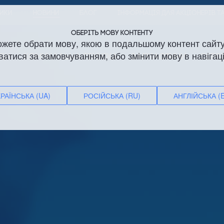
НИКИ
НОВИНИ
БЛОГ
ІНФОРМАЦІЯ ДЛЯ АКЦІОНЕРІВ Т
ОБЕРІТЬ МОВУ КОНТЕНТУ
ожете обрати мову, якою в подальшому контент сайту
ватися за замовчуванням, або змінити мову в навігаці
ДИ
КОМУНАЛЬНА ТЕХНІКА
ЗАПЧАСТИНИ
СЕРВ
РАЇНСЬКА (UA)
РОСІЙСЬКА (RU)
АНГЛІЙСЬКА (