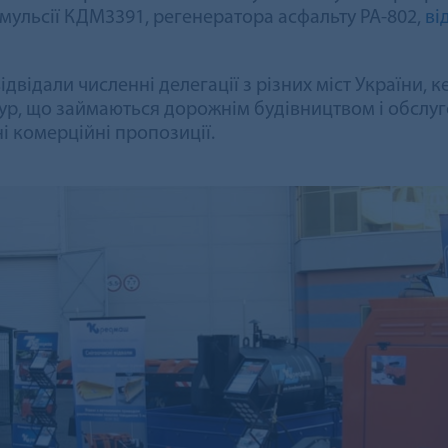
мульсії КДМ3391, регенератора асфальту РА-802,
ві
двідали численні делегації з різних міст України, к
ур, що займаються дорожнім будівництвом і обслуг
і комерційні пропозиції.