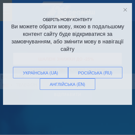
Toggle
navigation
ОБЕРІТЬ МОВУ КОНТЕНТУ
Ви можете обрати мову, якою в подальшому
Офіційний сайт ПрАТ «Кредмаш»
контент сайту буде відкриватися за
замовчуванням, або змінити мову в навігації
Оренда виробничих площ!
сайту
ШАЛЕНІ ЗНИЖКИ ДО -25%
ЗАМОВИТИ ЗВОРОТНІЙ ЗВ’ЯЗОК
УКРАЇНСЬКА (UA)
РОСІЙСЬКА (RU)
АНГЛІЙСЬКА (EN)
Сполучені
Штати
ВІДПРАВИТИ
+1