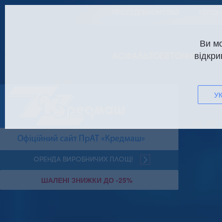
ПРО ПІДПРИЄМСТВО
КЕРІВ
Ви м
відкри
АСФАЛЬТОБЕТОННІ ЗАВО
УК
Офіційний сайт ПрАТ «Кредмаш»
Оренда виробничих площ!
ШАЛЕНІ ЗНИЖКИ ДО -25%