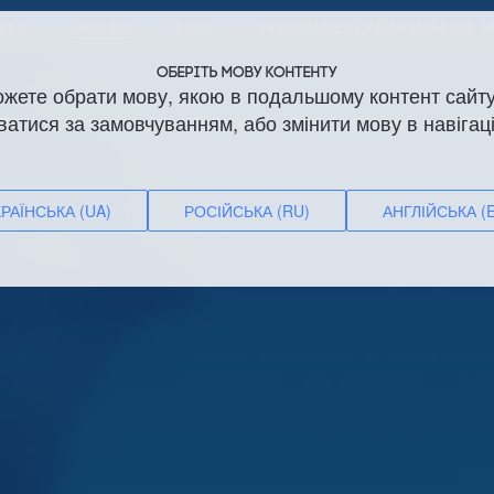
НИКИ
НОВИНИ
БЛОГ
ІНФОРМАЦІЯ ДЛЯ АКЦІОНЕРІВ Т
ОБЕРІТЬ МОВУ КОНТЕНТУ
ожете обрати мову, якою в подальшому контент сайту
ватися за замовчуванням, або змінити мову в навігаці
ДИ
КОМУНАЛЬНА ТЕХНІКА
ЗАПЧАСТИНИ
СЕРВ
РАЇНСЬКА (UA)
РОСІЙСЬКА (RU)
АНГЛІЙСЬКА (