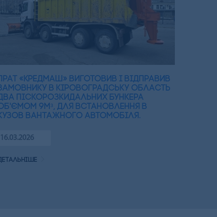
ПрАТ «Кредмаш» виготовив і відправив
замовнику в Кіровоградську область
два піскорозкидальних бункера
об'ємом 9мᵌ, для встановлення в
кузов вантажного автомобіля.
16.03.2026
детальніше