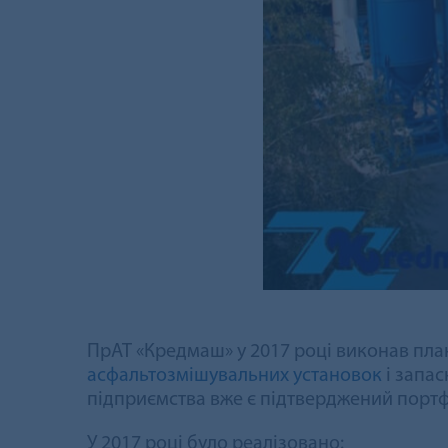
ПрАТ «Кредмаш» у 2017 році виконав план
асфальтозмішувальних установок
і запас
підприємства вже є підтверджений портфе
У 2017 році було реалізовано: