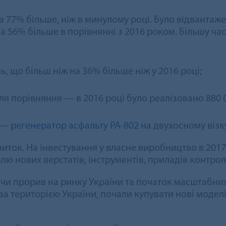
на 77% більше, ніж в минулому році. Було відвантаж
на 56% більше в порівнянні з 2016 роком. Більшу ча
ь, що більш ніж на 36% більше ніж у 2016 році;
ля порівняння — в 2016 році було реалізовано 880
ї —
регенератор асфальту РА-802
на двухосному візку
ток. На інвестування у власне виробництво в 2017
влю нових верстатів, інструментів, приладів контро
ючи прорив на ринку України та початок масштабн
за територією України, почали купувати нові моделі