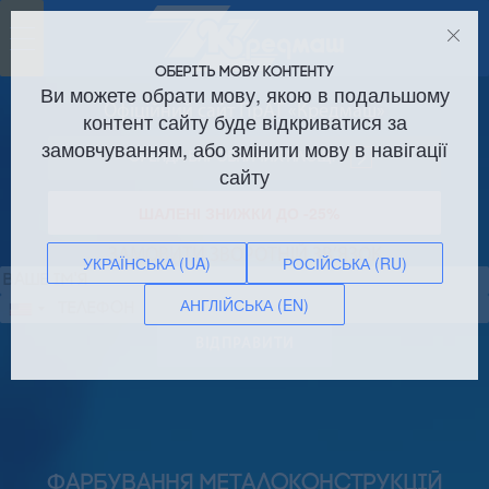
Toggle
navigation
ОБЕРІТЬ МОВУ КОНТЕНТУ
Ви можете обрати мову, якою в подальшому
Офіційний сайт ПрАТ «Кредмаш»
контент сайту буде відкриватися за
замовчуванням, або змінити мову в навігації
Оренда виробничих площ!
сайту
ШАЛЕНІ ЗНИЖКИ ДО -25%
ЗАМОВИТИ ЗВОРОТНІЙ ЗВ’ЯЗОК
УКРАЇНСЬКА (UA)
РОСІЙСЬКА (RU)
АНГЛІЙСЬКА (EN)
Сполучені
Штати
ВІДПРАВИТИ
+1
ФАРБУВАННЯ МЕТАЛОКОНСТРУКЦІЙ