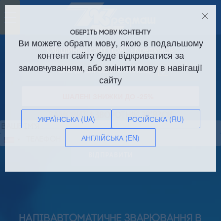
Toggle
navigation
ОБЕРІТЬ МОВУ КОНТЕНТУ
Ви можете обрати мову, якою в подальшому
Офіційний сайт ПрАТ «Кредмаш»
контент сайту буде відкриватися за
замовчуванням, або змінити мову в навігації
Оренда виробничих площ!
сайту
ШАЛЕНІ ЗНИЖКИ ДО -25%
ЗАМОВИТИ ЗВОРОТНІЙ ЗВ’ЯЗОК
УКРАЇНСЬКА (UA)
РОСІЙСЬКА (RU)
АНГЛІЙСЬКА (EN)
Сполучені
Штати
ВІДПРАВИТИ
+1
НАПІВАВТОМАТИЧНЕ ЗВАРЮВАННЯ В