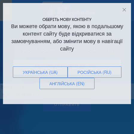
Toggle
navigation
ОБЕРІТЬ МОВУ КОНТЕНТУ
Ви можете обрати мову, якою в подальшому
Официальный сайт ЧАО
контент сайту буде відкриватися за
«Кредмаш»
замовчуванням, або змінити мову в навігації
сайту
Аренда производственных площадей!
БЕЗУМНЫЕ СКИДКИ ДО -25%
УКРАЇНСЬКА (UA)
РОСІЙСЬКА (RU)
ЗАКАЗАТЬ ОБРАТНУЮ СВЯЗЬ
АНГЛІЙСЬКА (EN)
Сполучені
Штати
ОТПРАВИТЬ
+1