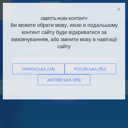
Toggle
navigation
ОБЕРІТЬ МОВУ КОНТЕНТУ
Ви можете обрати мову, якою в подальшому
Официальный сайт ЧАО
контент сайту буде відкриватися за
«Кредмаш»
замовчуванням, або змінити мову в навігації
сайту
Аренда производственных площадей!
БЕЗУМНЫЕ СКИДКИ ДО -25%
УКРАЇНСЬКА (UA)
РОСІЙСЬКА (RU)
ЗАКАЗАТЬ ОБРАТНУЮ СВЯЗЬ
АНГЛІЙСЬКА (EN)
Сполучені
Штати
ОТПРАВИТЬ
+1