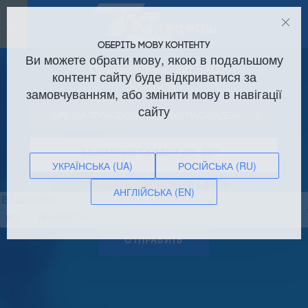
Toggle
navigation
ОБЕРІТЬ МОВУ КОНТЕНТУ
Ви можете обрати мову, якою в подальшому
Официальный сайт ЧАО
контент сайту буде відкриватися за
«Кредмаш»
замовчуванням, або змінити мову в навігації
сайту
Аренда производственных площадей!
БЕЗУМНЫЕ СКИДКИ ДО -25%
УКРАЇНСЬКА (UA)
РОСІЙСЬКА (RU)
ЗАКАЗАТЬ ОБРАТНУЮ СВЯЗЬ
АНГЛІЙСЬКА (EN)
Сполучені
Штати
ОТПРАВИТЬ
+1