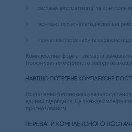
система автоматизації та контроль як
монтаж і пусконалагоджувальні робо
навчання персоналу та сервісна під
Комплексний формат знімає із замовника 
Проєктування бетонного заводу враховує 
Навіщо потрібне комплексне пост
Постачання бетонозмішувальної установк
єдиний підрядник. Це знижує ймовірність
прогнозованим.
Переваги комплексного постач