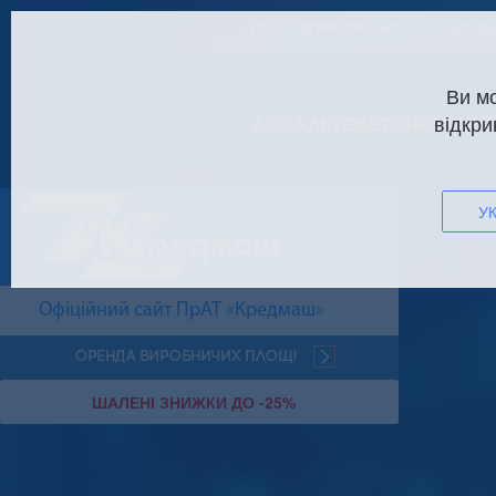
ПРО ПІДПРИЄМСТВО
КЕРІВ
Ви м
відкри
АСФАЛЬТОБЕТОННІ ЗАВО
УК
Офіційний сайт ПрАТ «Кредмаш»
Оренда виробничих площ!
ШАЛЕНІ ЗНИЖКИ ДО -25%