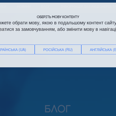
НИКИ
НОВИНИ
БЛОГ
ІНФОРМАЦІЯ ДЛЯ АКЦІОНЕРІВ Т
ОБЕРІТЬ МОВУ КОНТЕНТУ
ожете обрати мову, якою в подальшому контент сайту
ватися за замовчуванням, або змінити мову в навігаці
ДИ
КОМУНАЛЬНА ТЕХНІКА
ЗАПЧАСТИНИ
СЕРВ
РАЇНСЬКА (UA)
РОСІЙСЬКА (RU)
АНГЛІЙСЬКА (
БЛОГ