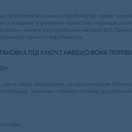
вні проблеми бетонного виробництва: зриви термін
ня ускладнює управління проєктом і підвищує риз
нтроль і знижує експлуатаційні витрати БЗУ. Таки
дернізації чинного виробництва.
ановка під ключ і навіщо вона потріб
люч
 це не лише обладнання. Це проєктування бетонног
сплуатацію. Замовник отримує готовий до роботи б
портери;