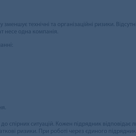
зменшує технічні та організаційні ризики. Відсут
ат несе одна компанія.
анні:
ня.
до спірних ситуацій. Кожен підрядник відповідає ли
ткові ризики. При роботі через єдиного підрядника 