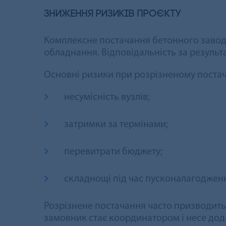
Зниження ризиків проєкту
Комплексне постачання бетонного заводу 
обладнання. Відповідальність за результ
Основні ризики при розрізненому постач
несумісність вузлів;
затримки за термінами;
перевитрати бюджету;
складнощі під час пусконалагоджен
Розрізнене постачання часто призводить 
замовник стає координатором і несе дода