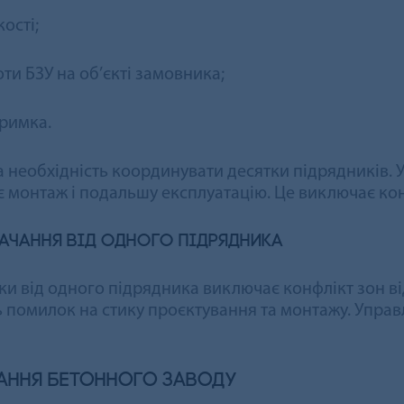
ості;
ти БЗУ на об’єкті замовника;
тримка.
необхідність координувати десятки підрядників. Ус
монтаж і подальшу експлуатацію. Це виключає конф
ачання від одного підрядника
и від одного підрядника виключає конфлікт зон від
 помилок на стику проєктування та монтажу. Управ
ання бетонного заводу