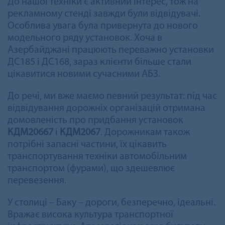
До нашої техніки є активний інтерес, тож на
рекламному стенді завжди були відвідувачі.
Особлива увага була привернута до нового
модельного ряду установок. Хоча в
Азербайджані працюють переважно установки
ДС185 і ДС168, зараз клієнти більше стали
цікавитися новими сучасними АБЗ.
До речі, ми вже маємо певний результат: під час
відвідування дорожніх організацій отримана
домовленість про придбання установок
КДМ20667
і
КДМ2067
. Дорожникам також
потрібні запасні частини, їх цікавить
транспортування техніки автомобільним
транспортом (фурами), що здешевлює
перевезення.
У столиці – Баку – дороги, безперечно, ідеальні.
Вражає висока культура транспортної