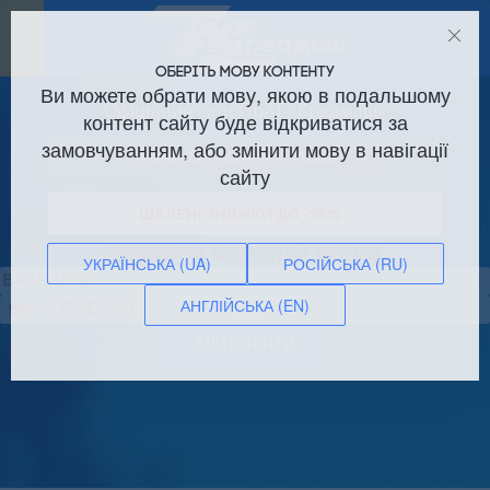
Toggle
navigation
ОБЕРІТЬ МОВУ КОНТЕНТУ
Ви можете обрати мову, якою в подальшому
Офіційний сайт ПрАТ «Кредмаш»
контент сайту буде відкриватися за
замовчуванням, або змінити мову в навігації
Оренда виробничих площ!
сайту
ШАЛЕНІ ЗНИЖКИ ДО -25%
ЗАМОВИТИ ЗВОРОТНІЙ ЗВ’ЯЗОК
УКРАЇНСЬКА (UA)
РОСІЙСЬКА (RU)
АНГЛІЙСЬКА (EN)
Сполучені
Штати
ВІДПРАВИТИ
+1