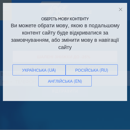
Toggle
navigation
ОБЕРІТЬ МОВУ КОНТЕНТУ
Ви можете обрати мову, якою в подальшому
Офіційний сайт ПрАТ «Кредмаш»
контент сайту буде відкриватися за
замовчуванням, або змінити мову в навігації
Оренда виробничих площ!
сайту
ШАЛЕНІ ЗНИЖКИ ДО -25%
ЗАМОВИТИ ЗВОРОТНІЙ ЗВ’ЯЗОК
УКРАЇНСЬКА (UA)
РОСІЙСЬКА (RU)
АНГЛІЙСЬКА (EN)
Сполучені
Штати
ВІДПРАВИТИ
+1