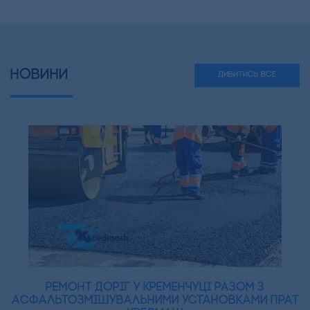
НОВИНИ
ДИВИТИСЬ ВСЕ
Ремонт доріг у Кременчуці разом з
асфальтозмішувальними установками ПрАТ